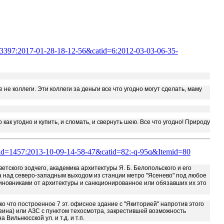
d=3397:2017-01-28-18-12-56&catid=6:2012-03-03-06-35-
не коллеги. Эти коллеги за деньги все что угодно могут сделать, маму
как угодно и купить, и сломать, и свернуть шею. Все что угодно! Природу
e&id=1457:2013-10-09-14-58-47&catid=82:-q-95q&Itemid=80
етского зодчего, академика архитектуры Я. Б. Белопольского и его
ка над северо-западным выходом из станции метро "Ясенево" под любое
новниками от архитектуры и санкционированное или обязавших их это
о что построенное 7 эт. офисное здание с "Якиторией" напротив этого
мзина) или АЗС с пунктом техосмотра, закрестившей возможность
ильнюсской ул. и т.д. и т.п.