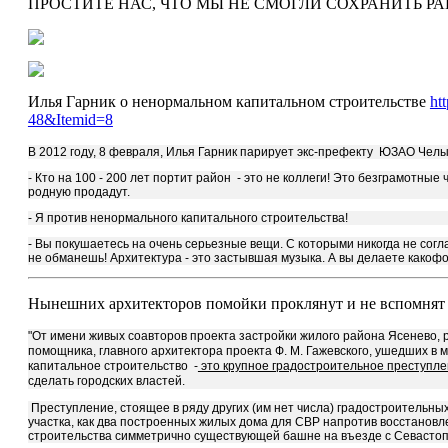
ПРОСТИТЕ НАС, ЧТО МЫ НЕ СМОГЛИ СОХРАНИТЬ РА
Илья Гарник о ненормальном капитальном строительстве
ht
48&Itemid=8
В 2012 году, 8 февраля, Илья Гарник парирует экс-префекту ЮЗАО Чел
- Кто на 100 - 200 лет портит район - это не коллеги! Это безграмотные
родную продадут.
- Я против ненормального капитального строительства!
- Вы покушаетесь на очень серьезные вещи. С которыми никогда не соглаш
не обманешь! Архитектура - это застывшая музыка. А вы делаете какоф
Нынешних архитекторов помойки проклянут и не вспомня
"От имени живых соавторов проекта застройки жилого района Ясенево, ра
помощника, главного архитектора проекта Ф. М. Гажевского, ушедших в ми
капитальное строительство -
это крупное градостроительное преступл
сделать городских властей.
Преступление, стоящее в ряду других (им нет числа) градостроительных
участка, как два построенных жилых дома для СВР напротив восстановле
строительства симметрично существующей башне на въезде с Севастопольс