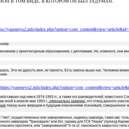
ЙОН В ТОМ ВИДЕ, В КОТОРОМ ОН БЫЛ ЗАДУМАН.
tps://yasenevo2.info/index.php?option=com_content&view=article&i
ышеву:
 чиновники с архитектурным образованием, с дипломами. Но, извините, они мне 
усь. Это не дурость моя, не прихоть. Есть законы выше нас. Человека можно 
онию.
т
https://yasenevo2.info/index.php?option=com_content&view=articl
ботавших над ним в 1974-1993 гг., а также его руководителей: известного Сов
р иной в апреле-мае 1993 г.,
официально заявляю,
что отвод данного участ
ение
перед ныне живущим и будущим поколениями ясеневцев, совершенное чи
 "ляп", осуществленных или замороженных, надеюсь навсегда, таких как тольк
нного аквапарка "Трансвааль" или 8эт. гаража для ГСК "Наука" (проезд Кара
кого проспекта, или "замороженной" 6-ти эт. пансионата закрытого типа на В