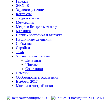
Гаражи
ЖКХиБ
Здравоохранение
Контакты
Люди и факты
Межевание
Метро в Битцевском лесу
Митинги
Парки - застройка и вырубка
Публичные слушания
Собрания
Стройки
ТСЖ
Управа и иже с ними
Депутаты
Шпилька
Советники
Ссылки
Особенности проживания
Выборы 2017
Москва и застройщики