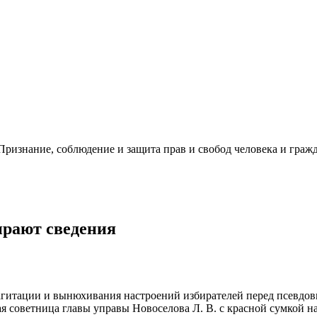
ризнание, соблюдение и защита прав и свобод человека и гражд
ирают сведения
ю агитации и вынюхивания настроений избирателей перед псевдо
дая советница главы управы Новоселова Л. В. с красной сумкой