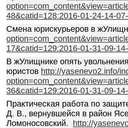
option=com_content&view=articl
48&catid=128:2016-01-24-14-07
Смена юрискурьеров в жУлищ
option=com_content&view=articl
17&catid=129:2016-01-31-09-14
В жУлищнике опять увольнени
юристов
http://yasenevo2.info/i
option=com_content&view=articl
36&catid=129:2016-01-31-09-14
Практическая работа по защите
Д. В., вернувшейся в район Яс
Ломоносовский.
http://yasenev