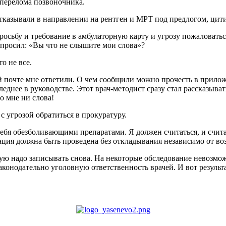
о перелома позвоночника.
Отказывали в направлении на рентген и МРТ под предлогом, ци
просьбу и требование в амбулаторную карту и угрозу пожаловать
 спросил: «Вы что не слышите мои слова»?
о не все.
 почте мне ответили. О чем сообщили можно прочесть в прило
днее в руководстве. Этот врач-методист сразу стал рассказыват
о мне ни слова!
 угрозой обратиться в прокуратуру.
ебя обезболивающими препаратами. Я должен считаться, и счита
ация должна быть проведена без откладывания независимо от воз
гую надо записывать снова. На некоторые обследование невозмо
аконодательно уголовную ответственность врачей. И вот результ