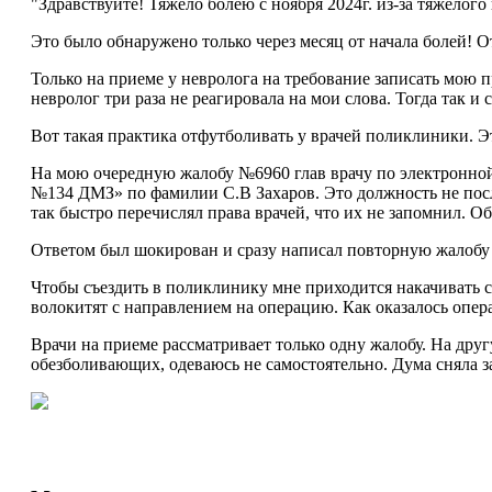
"Здравствуйте! Тяжело болею с ноября 2024г. из-за тяжелог
Это было обнаружено только через месяц от начала болей! 
Только на приеме у невролога на требование записать мою 
невролог три раза не реагировала на мои слова. Тогда так и
Вот такая практика отфутболивать у врачей поликлиники. Эт
На мою очередную жалобу №6960 глав врачу по электронной
№134 ДМЗ» по фамилии С.В Захаров. Это должность не после
так быстро перечислял права врачей, что их не запомнил. Об
Ответом был шокирован и сразу написал повторную жалобу с
Чтобы съездить в поликлинику мне приходится накачивать с
волокитят с направлением на операцию. Как оказалось опер
Врачи на приеме рассматривает только одну жалобу. На дру
обезболивающих, одеваюсь не самостоятельно. Дума сняла з