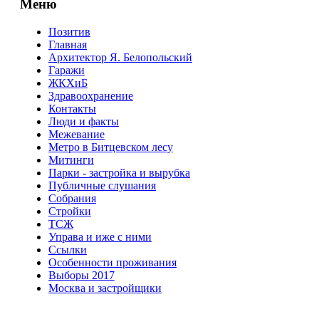
Меню
Позитив
Главная
Архитектор Я. Белопольский
Гаражи
ЖКХиБ
Здравоохранение
Контакты
Люди и факты
Межевание
Метро в Битцевском лесу
Митинги
Парки - застройка и вырубка
Публичные слушания
Собрания
Стройки
ТСЖ
Управа и иже с ними
Ссылки
Особенности проживания
Выборы 2017
Москва и застройщики