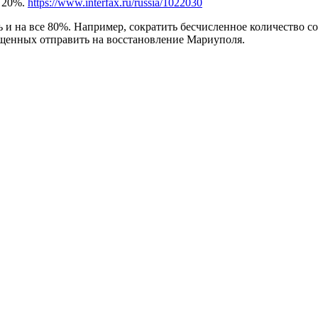
а 20%.
https://www.interfax.ru/russia/1022030
ь и на все 80%. Например, сократить бесчисленное количеств
ащенных отправить на восстановление Мариуполя.