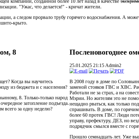
щей компании, созданной более 10 лет назад в качестве
экскрим
изации. "Ужас, что делается!" - кричат жители.
изации, а следом прорвало трубу горячего водоснабжения. А мож
 шито-крыто.
ом, 8
Посленовогоднее ом
25.01.2025 21:15
Admin2
ет? Когда вы научитесь
В 2008 году в доме по Соловьи
мзду из бюджета и с населения?
заменой стояков ГВС и ХВС. Ра
Работали не за страх, а на сове
вьиному, 8. Только-только народ
Мэрии. Но жителям это не помог
 очередное затопление подъезда.
нещадно рваться, как только по
м всего за одну неделю?
спрашивать. В доме, по горячи
более 60 протек ГВС! Люди пот
управу, префектуру, ДЕЗ, но вез
подрядчик смылся вместе с горя
Прошло семнадцать лет. Уже выр