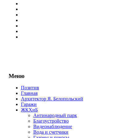
Меню
Позитив
Главная
Архитектор Я. Белопольский
Гаражи
ЖКХиБ
Антинародный парк
Благоустройство
Видеонаблюдение
Вода и счетчики
Газоны и покосы