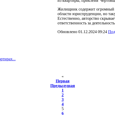
из квартиры, приклеив чертовщ
Жилищник содержит огромный от
области юриспруденции, но так
Естественно, авторство скрывае
ответственность за деятельност
Обновлено 01.12.2024 09:24
Под
ртирах...
«
Первая
Предыдущая
1
2
3
4
5
6