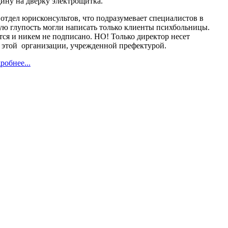
ину на дверку электрощитка.
дел юрисконсультов, что подразумевает специалистов в
ую глупость могли написать только клиенты психбольницы.
тся и никем не подписано. НО! Только директор несет
ь этой организации, учрежденной префектурой.
робнее...