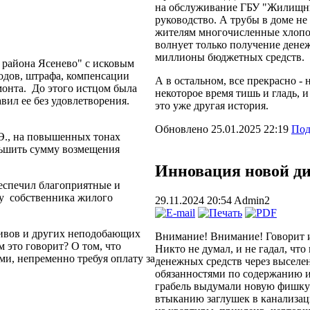
на обслуживание ГБУ "Жилищни
руководство. А трубы в доме не
жителям многочисленные хлопо
волнует только получение денеж
миллионы бюджетных средств.
 района Ясенево" с исковым
одов, штрафа, компенсации
А в остальном, все прекрасно - 
монта. До этого истцом была
некоторое время тишь и гладь, и
вил ее без удовлетворения.
это уже другая история.
Обновлено 25.01.2025 22:19
Под
.Э., на повышенных тонах
ньшить сумму возмещения
Инновация новой д
еспечил благоприятные и
зу собственника жилого
29.11.2024 20:54
Admin2
аливов и других неподобающих
Внимание! Внимание! Говорит и
это говорит? О том, что
Никто не думал, и не гадал, чт
и, непременно требуя оплату за
денежных средств через выселе
обязанностями по содержанию и
грабель выдумали новую фишку 
втыканию заглушек в канализац