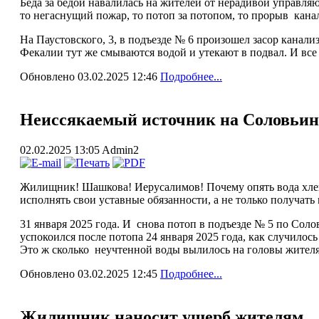
Беда за бедой навалилась на жителей от нерадивой управляю
то негаснущий пожар, то потоп за потопом, то прорыв канал
На Паустовского, 3, в подъезде № 6 произошел засор канал
Фекалии тут же смываются водой и утекают в подвал. И все
Обновлено 03.02.2025 12:46
Подробнее...
Неиссякаемый источник на Соловьин
02.02.2025 13:05
Admin2
Жилищник! Шашкова! Иерусалимов! Почему опять вода хлещ
исполнять свои уставные обязанности, а не только получать 
31 января 2025 года. И снова потоп в подъезде № 5 по Соло
успокоился после потопа 24 января 2025 года, как случилось
Это ж сколько неучтенной воды вылилось на головы жителя
Обновлено 03.02.2025 12:45
Подробнее...
Жилищник наносит ущерб жителям