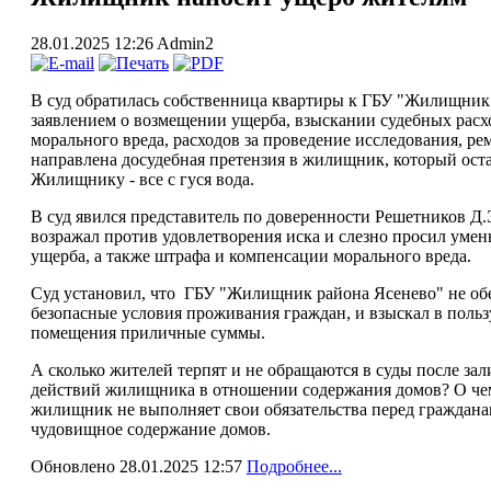
28.01.2025 12:26
Admin2
В суд обратилась собственница квартиры к ГБУ "Жилищник
заявлением о возмещении ущерба, взыскании судебных расх
морального вреда, расходов за проведение исследования, ре
направлена досудебная претензия в жилищник, который оста
Жилищнику - все с гуся вода.
В суд явился представитель по доверенности Решетников Д
возражал против удовлетворения иска и слезно просил уме
ущерба, а также штрафа и компенсации морального вреда.
Суд установил, что ГБУ "Жилищник района Ясенево" не об
безопасные условия проживания граждан, и взыскал в поль
помещения приличные суммы.
А сколько жителей терпят и не обращаются в суды после з
действий жилищника в отношении содержания домов? О чем 
жилищник не выполняет свои обязательства перед гражданам
чудовищное содержание домов.
Обновлено 28.01.2025 12:57
Подробнее...