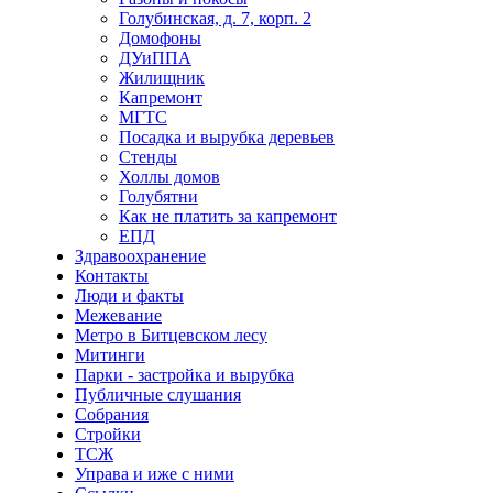
Голубинская, д. 7, корп. 2
Домофоны
ДУиППА
Жилищник
Капремонт
МГТС
Посадка и вырубка деревьев
Стенды
Холлы домов
Голубятни
Как не платить за капремонт
ЕПД
Здравоохранение
Контакты
Люди и факты
Межевание
Метро в Битцевском лесу
Митинги
Парки - застройка и вырубка
Публичные слушания
Собрания
Стройки
ТСЖ
Управа и иже с ними