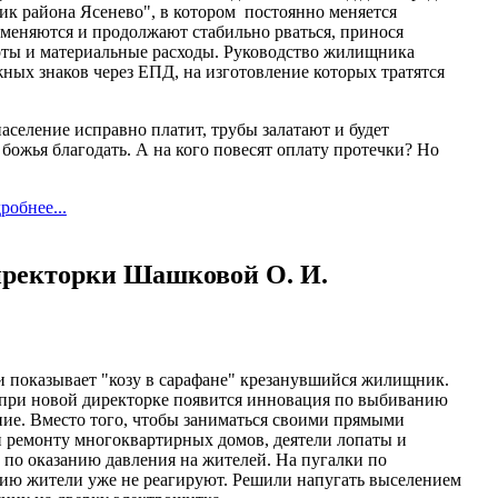
к района Ясенево", в котором постоянно меняется
 меняются и продолжают стабильно рваться, принося
ты и материальные расходы. Руководство жилищника
ных знаков через ЕПД, на изготовление которых тратятся
население исправно платит, трубы залатают и будет
 божья благодать. А на кого повесят оплату протечки? Но
робнее...
иректорки Шашковой О. И.
 показывает "козу в сарафане" крезанувшийся жилищник.
о при новой директорке появится инновация по выбиванию
ние. Вместо того, чтобы заниматься своими прямыми
 ремонту многоквартирных домов, деятели лопаты и
по оказанию давления на жителей. На пугалки по
ию жители уже не реагируют. Решили напугать выселением