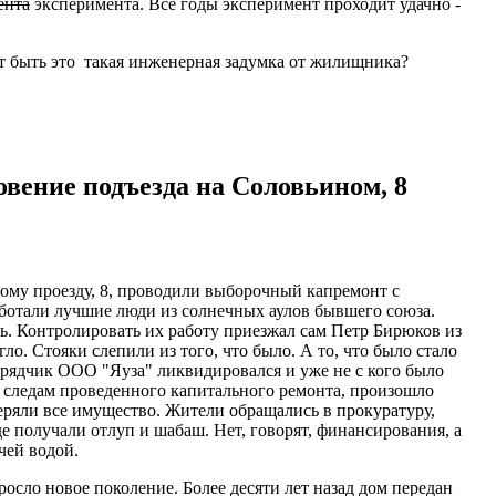
ента
эксперимента. Все годы эксперимент проходит удачно -
ет быть это такая инженерная задумка от жилищника?
овение подъезда на Соловьином, 8
ному проезду, 8, проводили выборочный капремонт с
ботали лучшие люди из солнечных аулов бывшего союза.
сть. Контролировать их работу приезжал сам Петр Бирюков из
ло. Стояки слепили из того, что было. А то, что было стало
дрядчик ООО "Яуза" ликвидировался и уже не с кого было
м следам проведенного капитального ремонта, произошло
еряли все имущество. Жители обращались в прокуратуру,
де получали отлуп и шабаш. Нет, говорят, финансирования, а
чей водой.
осло новое поколение. Более десяти лет назад дом передан