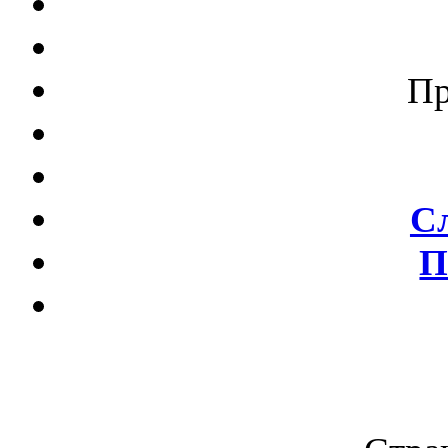
П
С
П