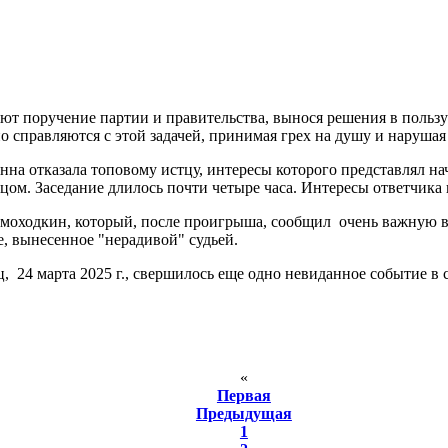
няют поручение партии и правительства, вынося решения в поль
о справляются с этой задачей, принимая грех на душу и нарушая
нна отказала топовому истцу, интересы которого представлял на
стцом. Заседание длилось почти четыре часа. Интересы ответчи
амоходкин, который, после проигрыша, сообщил очень важную ве
, вынесенное "нерадивой" судьей.
 24 марта 2025 г., свершилось еще одно невиданное событие в с
«
Первая
Предыдущая
1