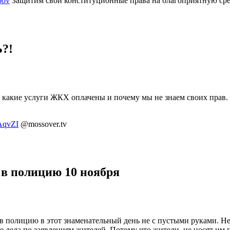
bov
Защитим свои конституционные права на благоприятную ср
?!
т какие услуги ЖКХ оплачены и почему мы не знаем своих прав.
AqvZI
@mossover.tv
 в полицию 10 ноября
я в полицию в этот знаменательный день не с пустыми руками. Не
 дела по заявлениям жителей. Потому что жители не носят им 