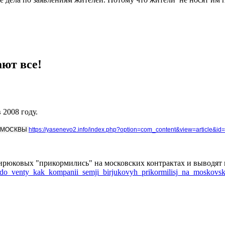
ют все!
2008 году.
А МОСКВЫ
https://yasenevo2.info/index.php?option=com_content&view=article&
ирюковых "прикормились" на московских контрактах и выводят
ks_do_venty_kak_kompanii_semji_birjukovyh_prikormilisj_na_moskovs