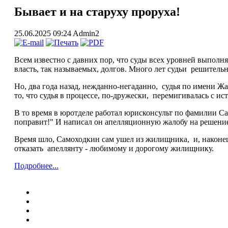
Бывает и на старуху проруха!
25.06.2025 09:24
Admin2
Всем известно с давних пор, что суды всех уровней выпол
власть, так называемых, долгов. Много лет судьи решительн
Но, два года назад, нежданно-негаданно, судья по имени Жа
то, что судья в процессе, по-дружески, перемигивалась с и
В то время в юротделе работал юрисконсульт по фамилии С
поправит!" И написал он апелляционную жалобу на решение
Время шло, Самоходкин сам ушел из жилищника, и, наконец,
отказать апеллянту - любимому и дорогому жилищнику.
Подробнее...