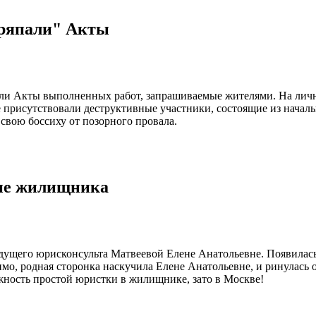
тряпали" Акты
ли Акты выполненных работ, запрашиваемые жителями. На лично
е присутствовали деструктивные участники, состоящие из начал
 свою боссиху от позорного провала.
оне жилищника
ущего юрисконсульта Матвеевой Елене Анатольевне. Появилась он
о, родная сторонка наскучила Елене Анатольевне, и ринулась о
жность простой юристки в жилищнике, зато в Москве!