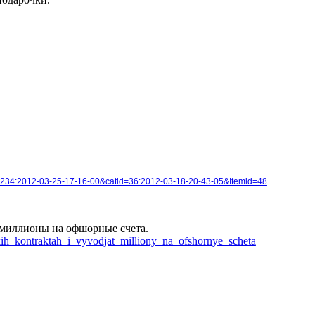
id=234:2012-03-25-17-16-00&catid=36:2012-03-18-20-43-05&Itemid=48
 миллионы на офшорные счета.
kih_kontraktah_i_vyvodjat_milliony_na_ofshornye_scheta