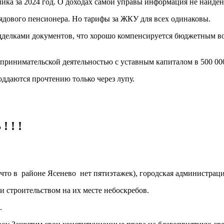
ка за 2024 год. О доходах самой управы информация не найден
 рядового пенсионера. Но тарифы за ЖКУ для всех одинаковы.
елками документов, что хорошо компенсируется бюджетным воз
едпринимательской деятельностью с уставным капиталом в 500 0
ддаются прочтению только через лупу.
 ! !
что в районе Ясенево нет пятиэтажек), городская администрац
и строительством на их месте небоскребов.
.