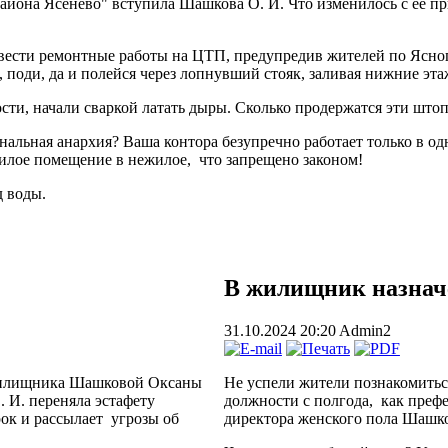
айона Ясенево" вступила Шашкова О. И. Что изменилось с ее пр
вести ремонтные работы на ЦТП, предупредив жителей по Ясного
, поди, да и полейся через лопнувший стояк, заливая нижние эта
сти, начали сваркой латать дыры. Сколько продержатся эти што
альная анархия? Ваша контора безупречно работает только в од
илое помещение в нежилое, что запрещено законом!
д воды.
В жилищник назнач
31.10.2024 20:20
Admin2
 жилищника Шашковой Оксаны
Не успели жители познакомитьс
. И. переняла эстафету
должности с полгода, как префе
ок и рассылает угрозы об
директора женского пола Шашк