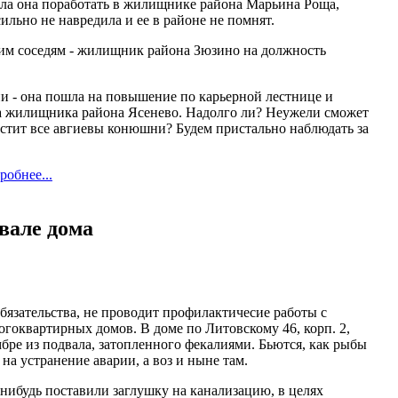
пела она поработать в жилищнике района Марьина Роща,
льно не навредила и ее в районе не помнят.
ашим соседям - жилищник района Зюзино на должность
ни - она пошла на повышение по карьерной лестнице и
а жилищника района Ясенево. Надолго ли? Неужели сможет
истит все авгиевы конюшни? Будем пристально наблюдать за
робнее...
вале дома
язательства, не проводит профилактичесие работы с
оквартирных домов. В доме по Литовскому 46, корп. 2,
мбре из подвала, затопленного фекалиями. Бьются, как рыбы
 на устранение аварии, а воз и ныне там.
-нибудь поставили заглушку на канализацию, в целях