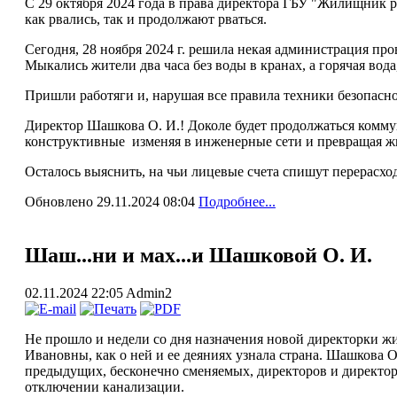
С 29 октября 2024 года в права директора ГБУ "Жилищник р
как рвались, так и продолжают рваться.
Сегодня, 28 ноября 2024 г. решила некая администрация про
Мыкались жители два часа без воды в кранах, а горячая вода
Пришли работяги и, нарушая все правила техники безопасно
Директор Шашкова О. И.! Доколе будет продолжаться коммун
конструктивные изменяя в инженерные сети и превращая ж
Осталось выяснить, на чьи лицевые счета спишут перерасхо
Обновлено 29.11.2024 08:04
Подробнее...
Шаш...ни и мах...и Шашковой О. И.
02.11.2024 22:05
Admin2
Не прошло и недели со дня назначения новой директорки
Ивановны, как о ней и ее деяниях узнала страна. Шашкова О
предыдущих, бесконечно сменяемых, директоров и директор
отключении канализации.