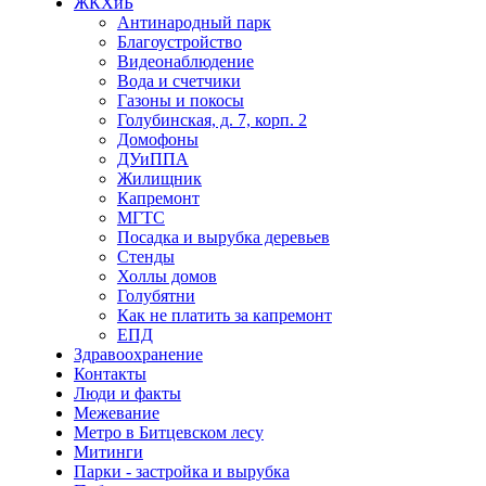
ЖКХиБ
Антинародный парк
Благоустройство
Видеонаблюдение
Вода и счетчики
Газоны и покосы
Голубинская, д. 7, корп. 2
Домофоны
ДУиППА
Жилищник
Капремонт
МГТС
Посадка и вырубка деревьев
Стенды
Холлы домов
Голубятни
Как не платить за капремонт
ЕПД
Здравоохранение
Контакты
Люди и факты
Межевание
Метро в Битцевском лесу
Митинги
Парки - застройка и вырубка