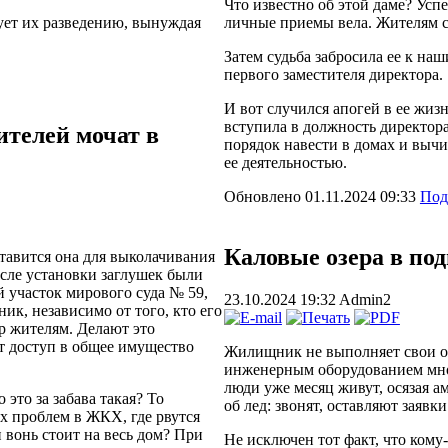
Что известно об этой даме? Ус
ует их разведению, вынуждая
личные приемы вела. Жителям си
Затем судьба забросила ее к н
первого заместителя директора.
И вот случился апогей в ее жиз
вступила в должность директор
телей мочат в
порядок навести в домах и выч
ее деятельностью.
Обновлено 01.11.2024 09:33
Под
Каловые озера в под
Ставится она для выколачивания
осле установки заглушек были
 участок мирового суда № 59,
23.10.2024 19:32
Admin2
ик, независимо от того, кто его
р жителям. Делают это
 доступ в общее имущество
Жилищник не выполняет свои об
инженерным оборудованием мног
люди уже месяц живут, осязая а
это за забава такая? То
об лед: звонят, оставляют заявки
их проблем в ЖКХ, где рвутся
 вонь стоит на весь дом? При
Не исключен тот факт, что кому