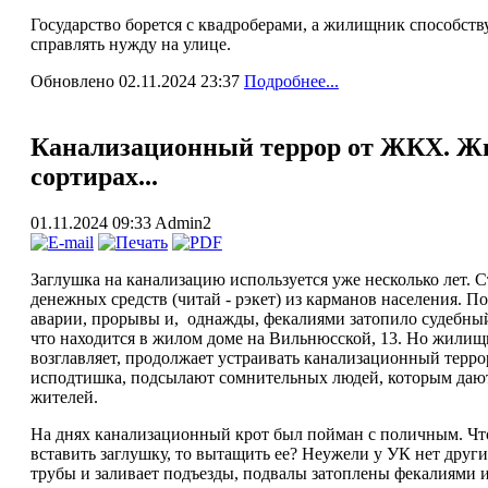
Государство борется с квадроберами, а жилищник способств
справлять нужду на улице.
Обновлено 02.11.2024 23:37
Подробнее...
Канализационный террор от ЖКХ. Жи
сортирах...
01.11.2024 09:33
Admin2
Заглушка на канализацию используется уже несколько лет. 
денежных средств (читай - рэкет) из карманов населения. П
аварии, прорывы и, однажды, фекалиями затопило судебный
что находится в жилом доме на Вильнюсской, 13. Но жилищн
возглавляет, продолжает устраивать канализационный терро
исподтишка, подсылают сомнительных людей, которым дают
жителей.
На днях канализационный крот был пойман с поличным. Что 
вставить заглушку, то вытащить ее? Неужели у УК нет друг
трубы и заливает подъезды, подвалы затоплены фекалиями и